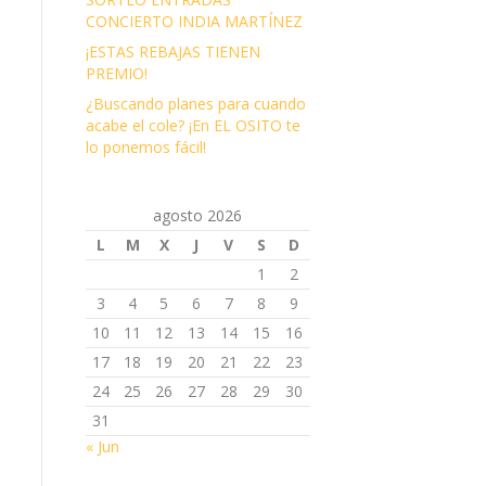
CONCIERTO INDIA MARTÍNEZ
¡ESTAS REBAJAS TIENEN
PREMIO!
¿Buscando planes para cuando
acabe el cole? ¡En EL OSITO te
lo ponemos fácil!
agosto 2026
L
M
X
J
V
S
D
1
2
3
4
5
6
7
8
9
10
11
12
13
14
15
16
17
18
19
20
21
22
23
24
25
26
27
28
29
30
31
« Jun