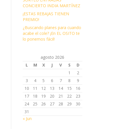
CONCIERTO INDIA MARTÍNEZ
¡ESTAS REBAJAS TIENEN
PREMIO!
¿Buscando planes para cuando
acabe el cole? ¡En EL OSITO te
lo ponemos fácil!
agosto 2026
L
M
X
J
V
S
D
1
2
3
4
5
6
7
8
9
10
11
12
13
14
15
16
17
18
19
20
21
22
23
24
25
26
27
28
29
30
31
« Jun