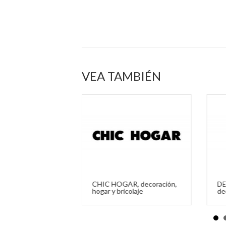
VEA TAMBIÉN
MOBILIARIO,
CHIC HOGAR, decoración,
DE
n
hogar y bricolaje
de