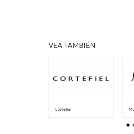
VEA TAMBIÉN
PARA LA
Cortefiel
Mu