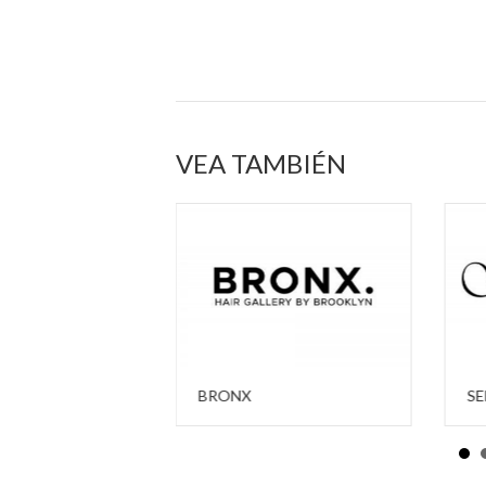
VEA TAMBIÉN
RIA PRIETO,
BRONX
SE
 y belleza