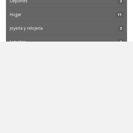
Deportes
3
Hogar
11
Joyería y relojería
3
Juguetes
2
Moda hombre
2
Moda infantil
4
Moda mujer
17
Ocio y entretenimiento
4
Óptica
2
Restaurantes y Cafeterias
13