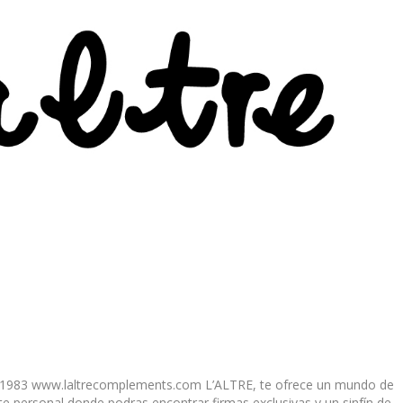
741983 www.laltrecomplements.com L’ALTRE, te ofrece un mundo de
 personal,donde podras encontrar firmas exclusivas y un sinfín de