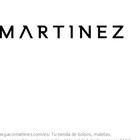
w.pacomartinez.com/es/ Tu tienda de bolsos, maletas,