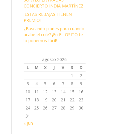
CONCIERTO INDIA MARTÍNEZ
¡ESTAS REBAJAS TIENEN
PREMIO!
¿Buscando planes para cuando
acabe el cole? ¡En EL OSITO te
lo ponemos fácil!
agosto 2026
L
M
X
J
V
S
D
1
2
3
4
5
6
7
8
9
10
11
12
13
14
15
16
17
18
19
20
21
22
23
24
25
26
27
28
29
30
31
« Jun